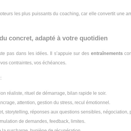
moteurs les plus puissants du coaching, car elle convertit une a
du concret, adapté à votre quotidien
ste pas dans les idées. Il s’appuie sur des
entraînements
con
, vos contraintes, vos échéances.
:
ation réaliste, rituel de démarrage, bilan rapide le soir.
ancrage, attention, gestion du stress, recul émotionnel.
ojet, storytelling, réponses aux questions sensibles, négociation, 
formulation de demandes, feedback, limites.
de la surcharge, hygiène de récupération.