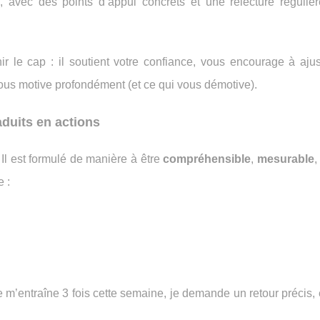
 avec des points d’appui concrets et une relecture réguliè
r le cap : il soutient votre confiance, vous encourage à ajus
ous motive profondément (et ce qui vous démotive).
raduits en actions
Il est formulé de manière à être
compréhensible
,
mesurable
,
e :
 m’entraîne 3 fois cette semaine, je demande un retour précis, e