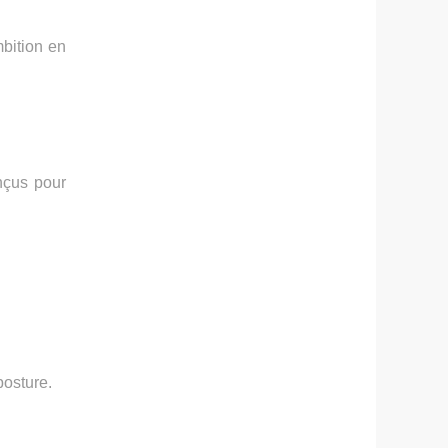
mbition en
çus pour
posture.