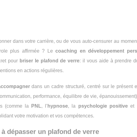
fonner dans votre carrière, ou de vous auto-censurer au moment
role plus affirmée ? Le
coaching en développement pers
cret pour
briser le plafond de verre
: il vous aide à prendre d
ntentions en actions régulières.
accompagner
dans un cadre structuré, centré sur le présent et
, communication, performance, équilibre de vie, épanouissement
ues (comme la
PNL
, l’
hypnose
, la
psychologie positive
et 
olidant votre motivation et vos compétences.
 à dépasser un plafond de verre