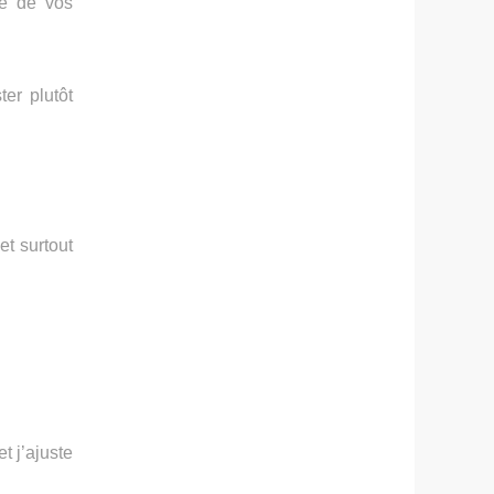
re de vos
ter plutôt
 et surtout
t j’ajuste