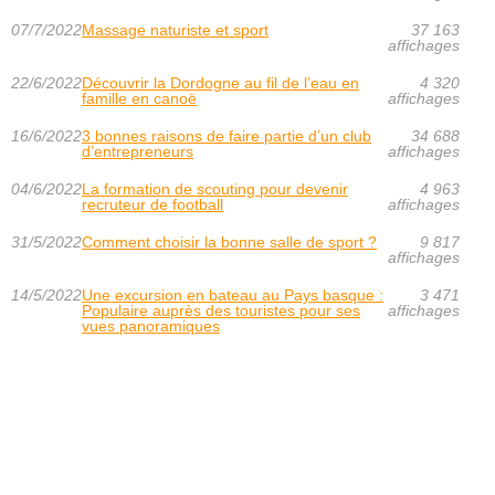
07/7/2022
Massage naturiste et sport
37 163
affichages
22/6/2022
Découvrir la Dordogne au fil de l’eau en
4 320
famille en canoë
affichages
16/6/2022
3 bonnes raisons de faire partie d’un club
34 688
d’entrepreneurs
affichages
04/6/2022
La formation de scouting pour devenir
4 963
recruteur de football
affichages
31/5/2022
Comment choisir la bonne salle de sport ?
9 817
affichages
14/5/2022
Une excursion en bateau au Pays basque :
3 471
Populaire auprès des touristes pour ses
affichages
vues panoramiques