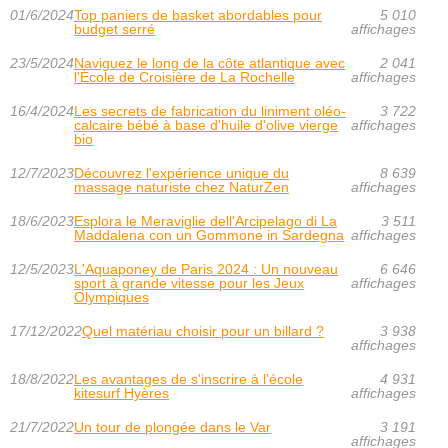
01/6/2024
Top paniers de basket abordables pour
5 010
budget serré
affichages
23/5/2024
Naviguez le long de la côte atlantique avec
2 041
l'École de Croisière de La Rochelle
affichages
16/4/2024
Les secrets de fabrication du liniment oléo-
3 722
calcaire bébé à base d'huile d'olive vierge
affichages
bio
12/7/2023
Découvrez l'expérience unique du
8 639
massage naturiste chez NaturZen
affichages
18/6/2023
Esplora le Meraviglie dell'Arcipelago di La
3 511
Maddalena con un Gommone in Sardegna
affichages
12/5/2023
L'Aquaponey de Paris 2024 : Un nouveau
6 646
sport à grande vitesse pour les Jeux
affichages
Olympiques
17/12/2022
Quel matériau choisir pour un billard ?
3 938
affichages
18/8/2022
Les avantages de s'inscrire à l'école
4 931
kitesurf Hyères
affichages
21/7/2022
Un tour de plongée dans le Var
3 191
affichages