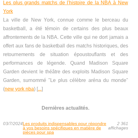
Les plus grands matchs de l'histoire de la NBA à New
York
La ville de New York, connue comme le berceau du
basketball, a été témoin de certains des plus beaux
affrontements de la NBA. Cette ville qui ne dort jamais a
offert aux fans de basketball des matchs historiques, des
retournements de situation époustouflants et des
performances de légende. Quand Madison Square
Garden devient le théâtre des exploits Madison Square
Garden, surnommé "Le plus célèbre aréna du monde"
(
new york nba
) [
...
]
Dernières actualités.
03/7/2024
Les produits indispensables pour répondre
2 361
à vos besoins spécifiques en matière de
affichages
pièces pour spa