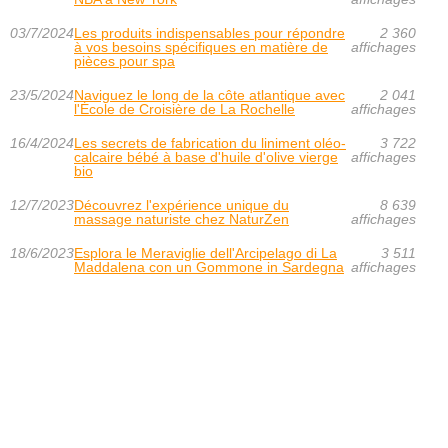
03/7/2024
Les produits indispensables pour répondre
2 360
à vos besoins spécifiques en matière de
affichages
pièces pour spa
23/5/2024
Naviguez le long de la côte atlantique avec
2 041
l'École de Croisière de La Rochelle
affichages
16/4/2024
Les secrets de fabrication du liniment oléo-
3 722
calcaire bébé à base d'huile d'olive vierge
affichages
bio
12/7/2023
Découvrez l'expérience unique du
8 639
massage naturiste chez NaturZen
affichages
18/6/2023
Esplora le Meraviglie dell'Arcipelago di La
3 511
Maddalena con un Gommone in Sardegna
affichages