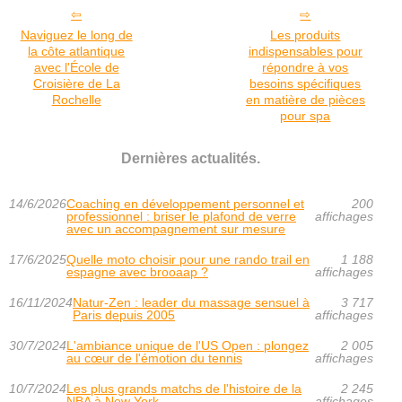
Naviguez le long de
Les produits
la côte atlantique
indispensables pour
avec l'École de
répondre à vos
Croisière de La
besoins spécifiques
Rochelle
en matière de pièces
pour spa
Dernières actualités.
14/6/2026
Coaching en développement personnel et
200
professionnel : briser le plafond de verre
affichages
avec un accompagnement sur mesure
17/6/2025
Quelle moto choisir pour une rando trail en
1 188
espagne avec brooaap ?
affichages
16/11/2024
Natur-Zen : leader du massage sensuel à
3 717
Paris depuis 2005
affichages
30/7/2024
L'ambiance unique de l'US Open : plongez
2 005
au cœur de l'émotion du tennis
affichages
10/7/2024
Les plus grands matchs de l'histoire de la
2 245
NBA à New York
affichages