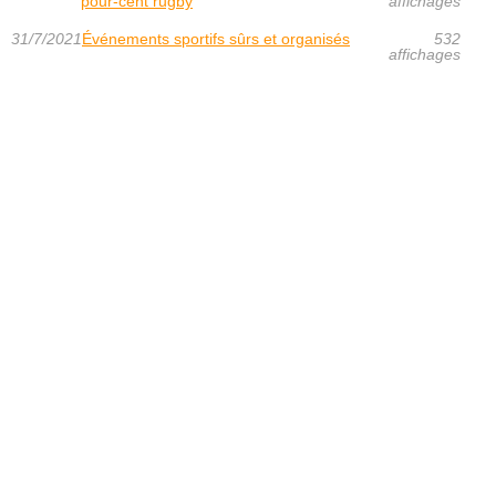
pour-cent rugby
affichages
31/7/2021
Événements sportifs sûrs et organisés
532
affichages