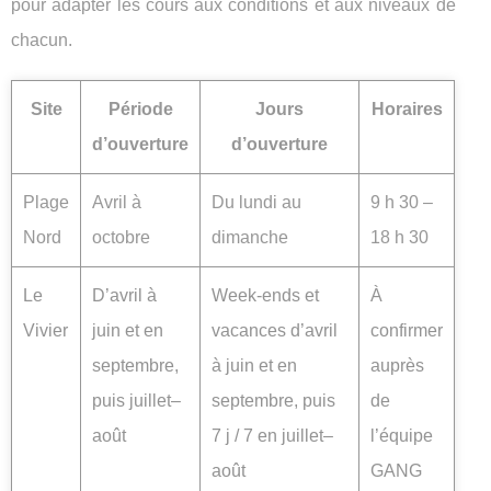
pour adapter les cours aux conditions et aux niveaux de
chacun.
Site
Période
Jours
Horaires
d’ouverture
d’ouverture
Plage
Avril à
Du lundi au
9 h 30 –
Nord
octobre
dimanche
18 h 30
Le
D’avril à
Week-ends et
À
Vivier
juin et en
vacances d’avril
confirmer
septembre,
à juin et en
auprès
puis juillet–
septembre, puis
de
août
7 j / 7 en juillet–
l’équipe
août
GANG