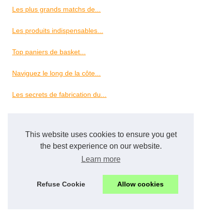
Les plus grands matchs de...
Les produits indispensables...
Top paniers de basket...
Naviguez le long de la côte...
Les secrets de fabrication du...
Piscine
This website uses cookies to ensure you get
Les avantages des pompes...
the best experience on our website.
Learn more
Salle de sport
Les meilleures salles de...
Refuse Cookie
Allow cookies
Voyages à la voile au Pays...