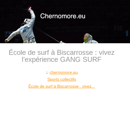
École de surf à Biscarrosse : vivez
l’expérience GANG SURF
chernomore.eu
Sports collectifs
École de surf à Biscarrosse : vivez...