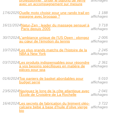
professionnel : briser le plafond de verre
affichages
avec un accompagnement sur mesure
17/6/2025
Quelle moto choisir pour une rando trail en
1 188
espagne avec brooaap ?
affichages
16/11/2024
Natur-Zen : leader du massage sensuel à
3 718
Paris depuis 2005
affichages
30/7/2024
L'ambiance unique de l'US Open : plongez
2 005
au cœur de l'émotion du tennis
affichages
10/7/2024
Les plus grands matchs de l'histoire de la
2 245
NBA à New York
affichages
03/7/2024
Les produits indispensables pour répondre
2 361
à vos besoins spécifiques en matière de
affichages
pièces pour spa
01/6/2024
Top paniers de basket abordables pour
5 010
budget serré
affichages
23/5/2024
Naviguez le long de la côte atlantique avec
2 041
l'École de Croisière de La Rochelle
affichages
16/4/2024
Les secrets de fabrication du liniment oléo-
3 722
calcaire bébé à base d'huile d'olive vierge
affichages
bio